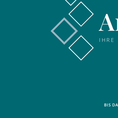
A
IHRE
BIS D